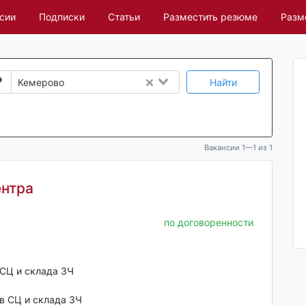
сии
Подписки
Статьи
Разместить резюме
Разм
Найти
Кемерово
Вакансии 1—1 из 1
ентра
по договоренности
СЦ и склада ЗЧ
в СЦ и склада ЗЧ