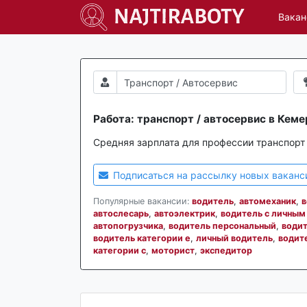
Вакан
Работа: транспорт / автосервис в Кеме
Средняя зарплата для профессии транспорт 
Подписаться на рассылку новых ваканс
Популярные вакансии:
водитель
,
автомеханик
,
в
автослесарь
,
автоэлектрик
,
водитель с личны
автопогрузчика
,
водитель персональный
,
водит
водитель категории е
,
личный водитель
,
водите
категории с
,
моторист
,
экспедитор