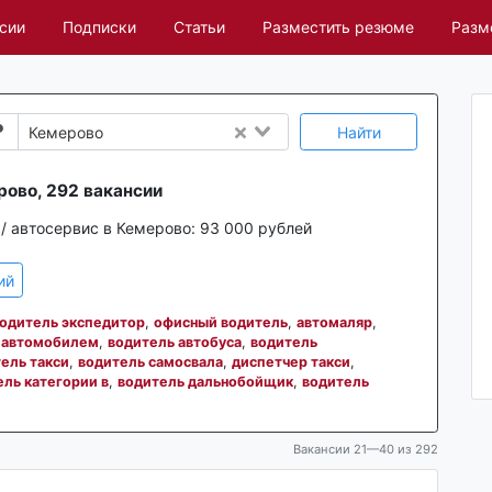
сии
Подписки
Статьи
Разместить резюме
Разм
Найти
Кемерово
рово, 292 вакансии
/ автосервис в Кемерово:
93 000 рублей
ий
одитель экспедитор
,
офисный водитель
,
автомаляр
,
м автомобилем
,
водитель автобуса
,
водитель
ель такси
,
водитель самосвала
,
диспетчер такси
,
ль категории в
,
водитель дальнобойщик
,
водитель
Вакансии 21—40 из 292