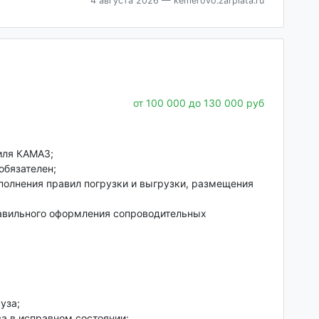
4 августа 2026
— kemerovo.zarplata.ru
от 100 000 до 130 000 руб
иля КАМАЗ;
обязателен;
полнения правил погрузки и выгрузки, размещения
равильного оформления сопроводительных
уза;
а в исправном состоянии;