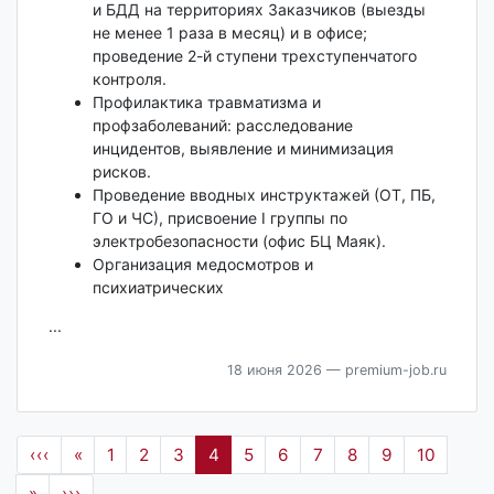
и БДД на территориях Заказчиков (выезды
не менее 1 раза в месяц) и в офисе;
проведение 2-й ступени трехступенчатого
контроля.
Профилактика травматизма и
профзаболеваний: расследование
инцидентов, выявление и минимизация
рисков.
Проведение вводных инструктажей (ОТ, ПБ,
ГО и ЧС), присвоение I группы по
электробезопасности (офис БЦ Маяк).
Организация медосмотров и
психиатрических
...
18 июня 2026
— premium-job.ru
‹‹‹
«
1
2
3
4
5
6
7
8
9
10
»
›››